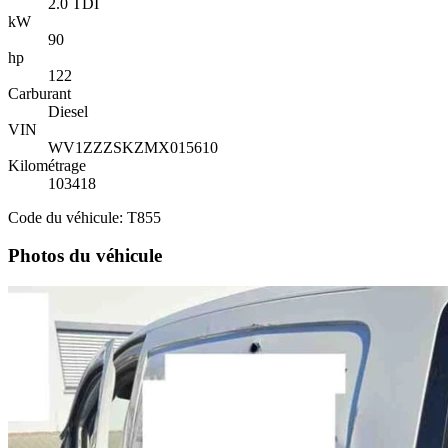
2.0 TDI
kW
90
hp
122
Carburant
Diesel
VIN
WV1ZZZSKZMX015610
Kilométrage
103418
Code du véhicule: T855
Photos du véhicule