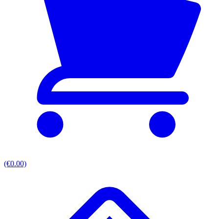
(€0.00)