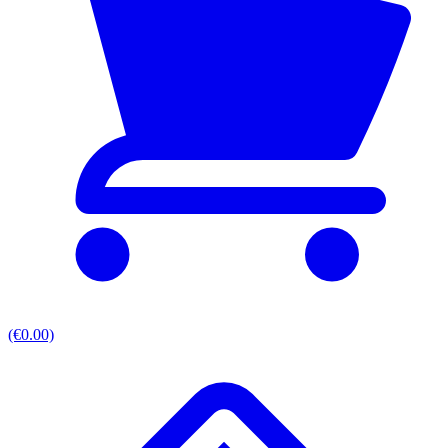
(€0.00)