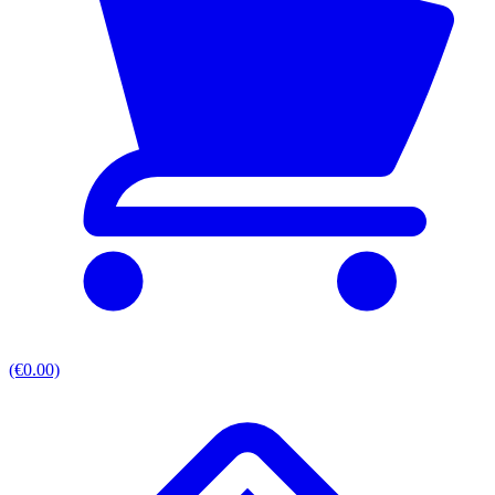
(€0.00)