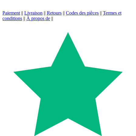
Paiement
||
Livraison
||
Retours
||
Codes des pièces
||
Termes et
conditions
||
À propos de
||