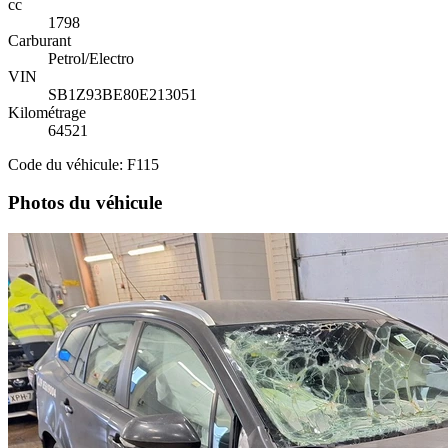
cc
1798
Carburant
Petrol/Electro
VIN
SB1Z93BE80E213051
Kilométrage
64521
Code du véhicule: F115
Photos du véhicule