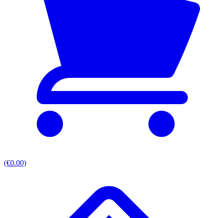
(€0.00)