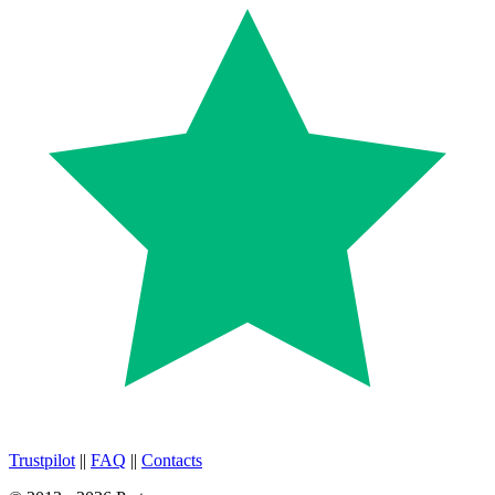
Trustpilot
||
FAQ
||
Contacts