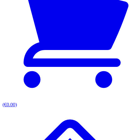
(€0.00)