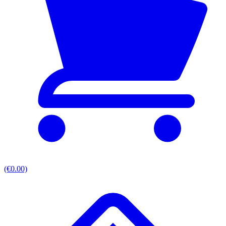
(€0.00)