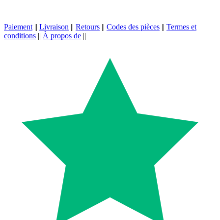
Paiement
||
Livraison
||
Retours
||
Codes des pièces
||
Termes et
conditions
||
À propos de
||