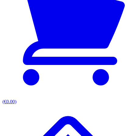
(€0.00)