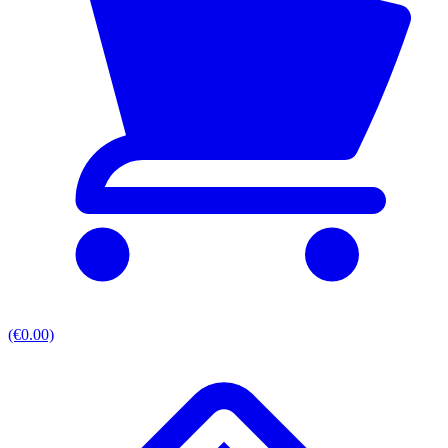
(€0.00)