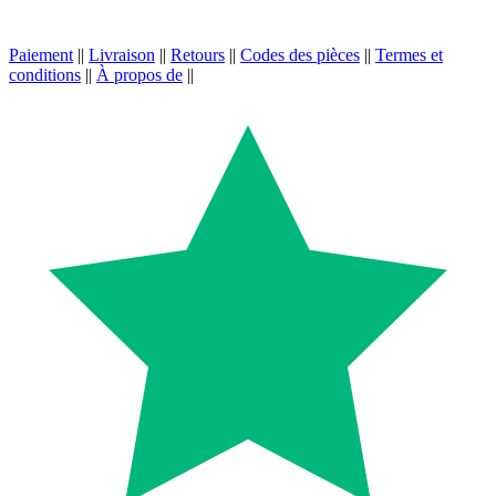
Paiement
||
Livraison
||
Retours
||
Codes des pièces
||
Termes et
conditions
||
À propos de
||