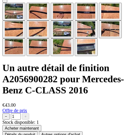
Un autre détail de finition
A2056900282 pour Mercedes-
Benz C-CLASS 2016
€43.00
Offre de prix
−
+
Stock disponible:
1
Acheter maintenant
Détails du produit
Autres options d'achat