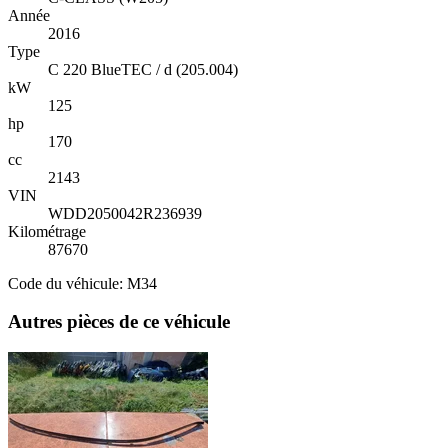
Année
2016
Type
C 220 BlueTEC / d (205.004)
kW
125
hp
170
cc
2143
VIN
WDD2050042R236939
Kilométrage
87670
Code du véhicule: M34
Autres pièces de ce véhicule