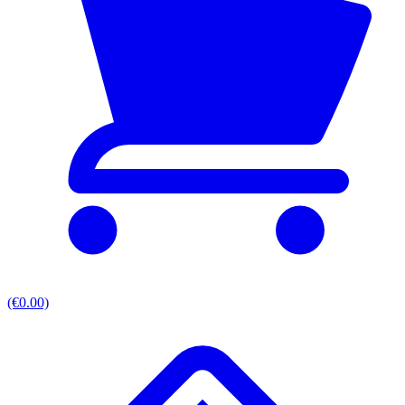
(€0.00)