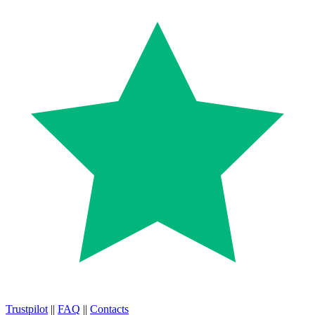
Trustpilot
||
FAQ
||
Contacts