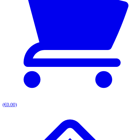
(€0.00)