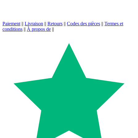
Paiement
||
Livraison
||
Retours
||
Codes des pièces
||
Termes et
conditions
||
À propos de
||