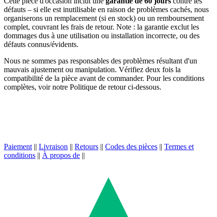
Cette pièce d'occasion inclut une
garantie de 60 jours
contre les
défauts – si elle est inutilisable en raison de problèmes cachés, nous
organiserons un remplacement (si en stock) ou un remboursement
complet, couvrant les frais de retour. Note : la garantie exclut les
dommages dus à une utilisation ou installation incorrecte, ou des
défauts connus/évidents.
Nous ne sommes pas responsables des problèmes résultant d'un
mauvais ajustement ou manipulation. Vérifiez deux fois la
compatibilité de la pièce avant de commander. Pour les conditions
complètes, voir notre Politique de retour ci-dessous.
Paiement
||
Livraison
||
Retours
||
Codes des pièces
||
Termes et
conditions
||
À propos de
||