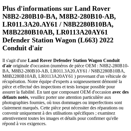
Plus d'informations sur Land Rover
N8B2-280B10-BA, M8B2-280B10-AB,
LR011.3A20.AY61 / N8B2280B10BA,
M8B2280B10AB, LR0113A20AY61
Defender Station Wagon (L663) 2022
Conduit d'air
Il s'agit d'une
Land Rover Defender Station Wagon Conduit
d'air
originale d'occasion (numéros de pièce OEM : N8B2-280B10-
BA, M8B2-280B10-AB, LR011.3A20.AY61 / N8B2280B10BA,
M8B2280B10AB, LR0113A20AY61 ) provenant d'un véhicule de
récupération. Notre équipe d'experts a soigneusement démonté la
pièce et effectué des inspections et tests lorsque possible pour
assurer la fiabilité. En tant que composant OEM d'occasion
avec des
défauts notés
, veuillez porter une attention particulière aux
photographies fournies, où tous dommages ou imperfections sont
clairement marqués. Cette pièce peut nécessiter des réparations ou
convenir uniquement à des utilisations spécifiques ; examinez
attentivement toutes les images et détails pour confirmer qu'elle
répond à vos exigences.