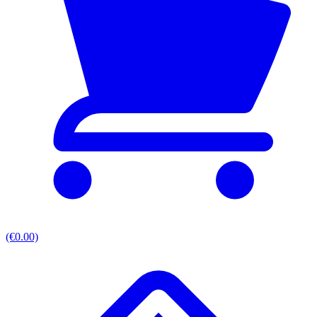
(€0.00)