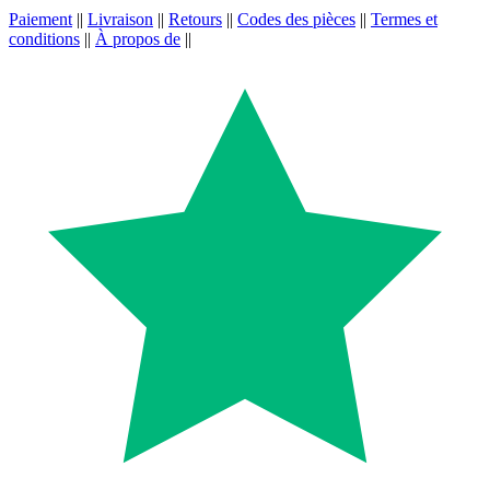
Paiement
||
Livraison
||
Retours
||
Codes des pièces
||
Termes et
conditions
||
À propos de
||