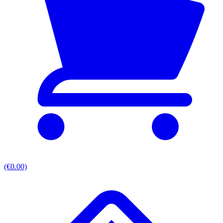
(€0.00)