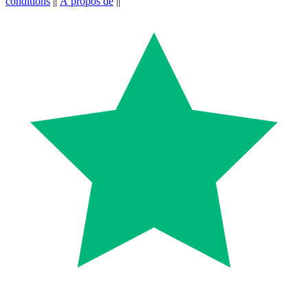
conditions
||
À propos de
||