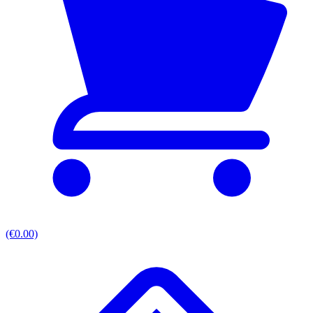
(€0.00)