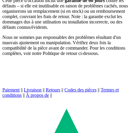
Cette pièce d'occasion inclut une
garantie de 60 jours
contre les
défauts – si elle est inutilisable en raison de problèmes cachés, nous
organiserons un remplacement (si en stock) ou un remboursement
complet, couvrant les frais de retour. Note : la garantie exclut les
dommages dus à une utilisation ou installation incorrecte, ou des
défauts connus/évidents.
Nous ne sommes pas responsables des problèmes résultant d'un
mauvais ajustement ou manipulation. Vérifiez deux fois la
compatibilité de la pièce avant de commander. Pour les conditions
complètes, voir notre Politique de retour ci-dessous.
Paiement
||
Livraison
||
Retours
||
Codes des pièces
||
Termes et
conditions
||
À propos de
||