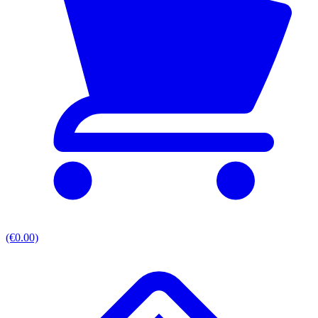
(€0.00)