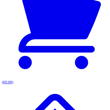
(€0.00)