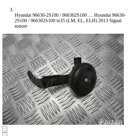
Hyundai 96630-2S100 / 966302S100 …
Hyundai 96630-
2S100 / 966302S100 ix35 (LM, EL, ELH) 2013 Signal
sonore