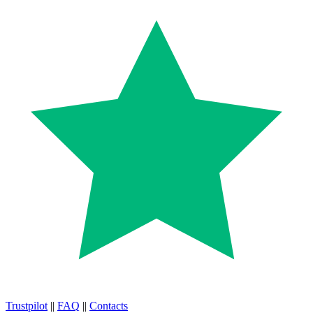
Trustpilot
||
FAQ
||
Contacts