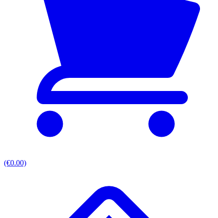
(€0.00)