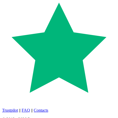
Trustpilot
||
FAQ
||
Contacts