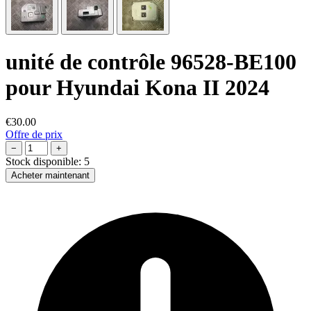
unité de contrôle 96528-BE100
pour Hyundai Kona II 2024
€30.00
Offre de prix
−
+
Stock disponible:
5
Acheter maintenant