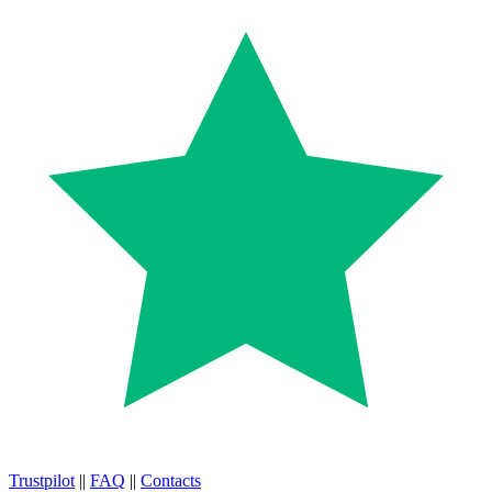
Trustpilot
||
FAQ
||
Contacts