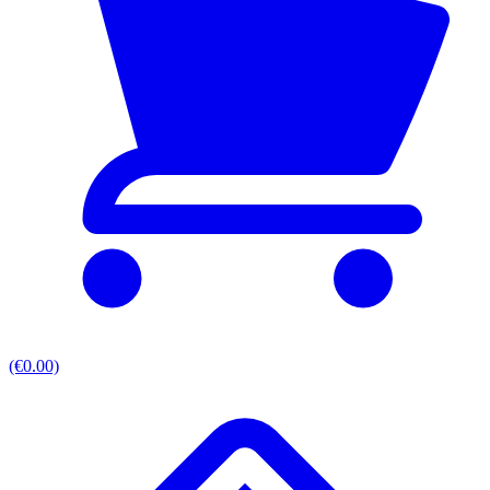
(€0.00)