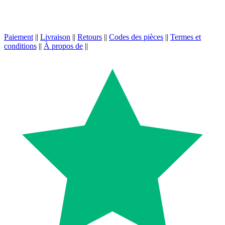
Paiement
||
Livraison
||
Retours
||
Codes des pièces
||
Termes et
conditions
||
À propos de
||