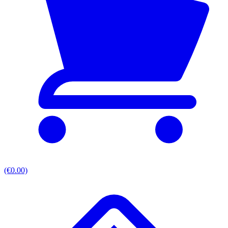
(€0.00)