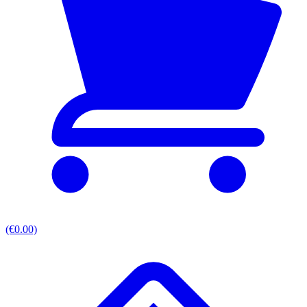
(€0.00)