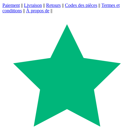
Paiement
||
Livraison
||
Retours
||
Codes des pièces
||
Termes et
conditions
||
À propos de
||