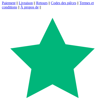
Paiement
||
Livraison
||
Retours
||
Codes des pièces
||
Termes et
conditions
||
À propos de
||