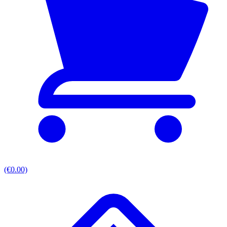
(€0.00)