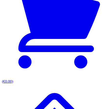
(€0.00)