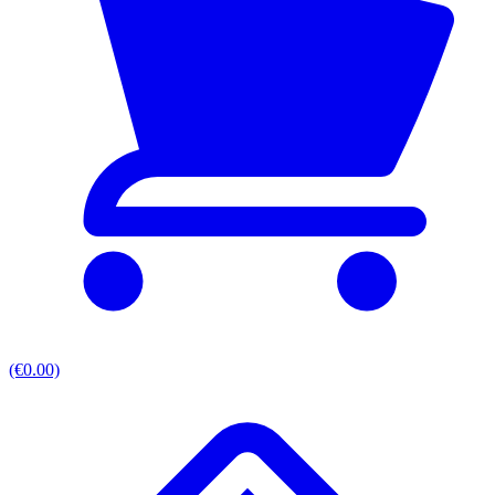
(€0.00)