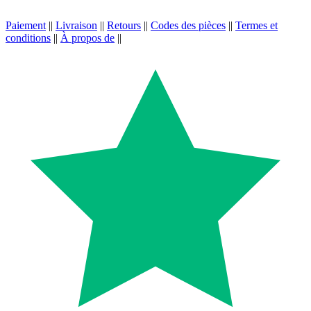
Paiement
||
Livraison
||
Retours
||
Codes des pièces
||
Termes et
conditions
||
À propos de
||