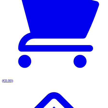
(€0.00)