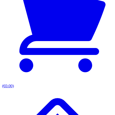
(€0.00)