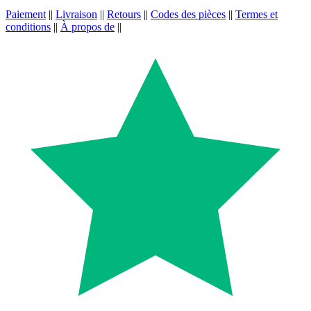
Paiement
||
Livraison
||
Retours
||
Codes des pièces
||
Termes et
conditions
||
À propos de
||