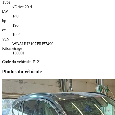
Type
xDrive 20 d
kW
140
hp
190
cc
1995
VIN
WBAHU3107J5H57490
Kilométrage
130001
Code du véhicule: F121
Photos du véhicule