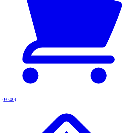
(€0.00)