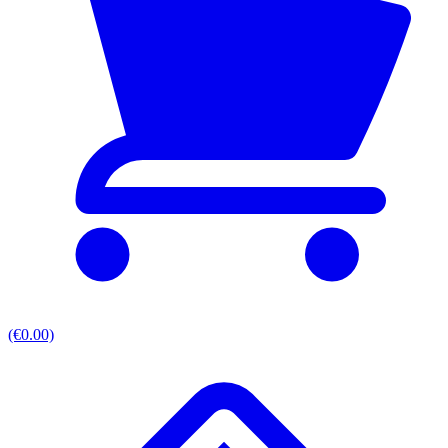
(€0.00)