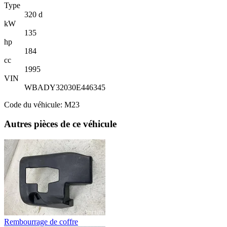
Type
320 d
kW
135
hp
184
cc
1995
VIN
WBADY32030E446345
Code du véhicule: M23
Autres pièces de ce véhicule
Rembourrage de coffre