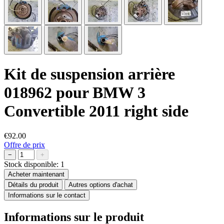
Kit de suspension arrière
018962 pour BMW 3
Convertible 2011 right side
€92.00
Offre de prix
−
+
Stock disponible:
1
Acheter maintenant
Détails du produit
Autres options d'achat
Informations sur le contact
Informations sur le produit