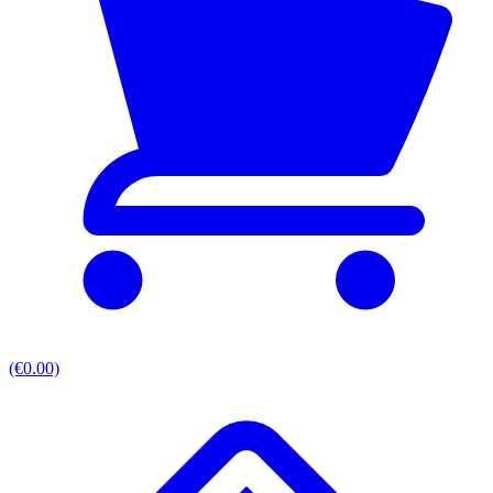
(€0.00)