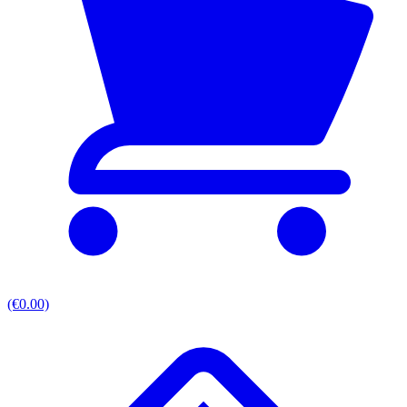
(€0.00)