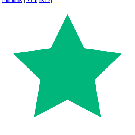
conditions
||
À propos de
||